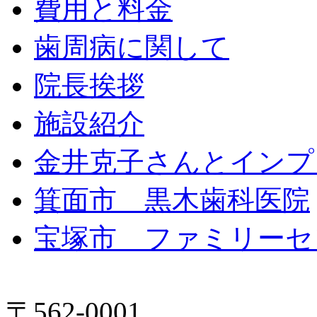
費用と料金
歯周病に関して
院長挨拶
施設紹介
金井克子さんとインプ
箕面市 黒木歯科医院
宝塚市 ファミリーセ
〒562-0001