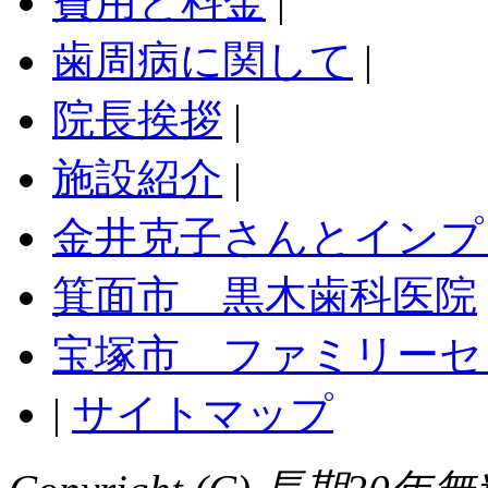
費用と料金
|
歯周病に関して
|
院長挨拶
|
施設紹介
|
金井克子さんとインプ
箕面市 黒木歯科医院
宝塚市 ファミリーセ
|
サイトマップ