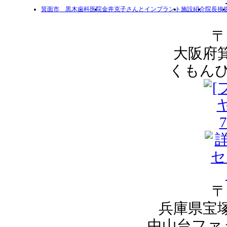
箕面市 黒木歯科医院
金井克子さんとインプラント
施設紹介
院長挨
〒
大阪府箕
くもんぴ
〒
兵庫県宝塚
中山台ファ