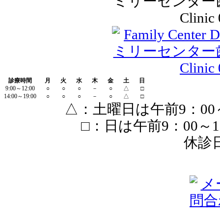
診療時間
月
火
水
木
金
土
日
9:00～12:00
○
○
○
－
○
△
□
14:00～19:00
○
○
○
－
○
△
□
△：土曜日は午前9：00～1
□：日は午前9：00～13
休診