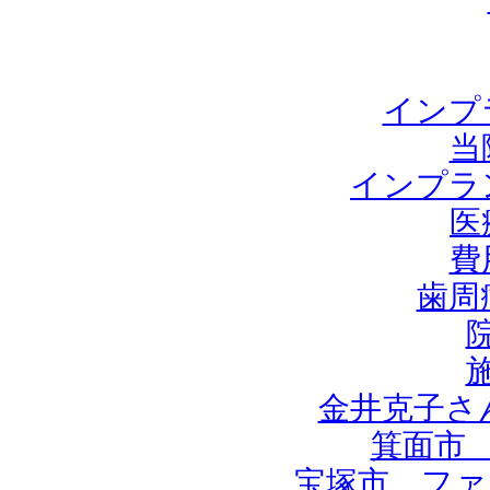
インプ
当
インプラ
医
費
歯周
金井克子さ
箕面市
宝塚市 ファ