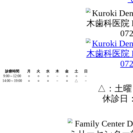
診療時間
月
火
水
木
金
土
日
9:00～12:00
○
○
○
－
○
○
－
14:00～19:00
○
○
○
－
○
△
－
△：土曜
休診日